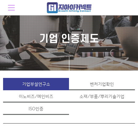
기업 인증제도
기업부설연구소
벤처기업확인
이노비즈/메인비즈
소재/부품/뿌리기술기업
ISO인증